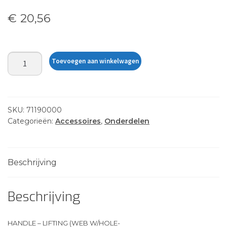
€
20,56
HANDLE
Toevoegen aan winkelwagen
-
LIFTING
(WEB
W/HOLE-
SKU:
71190000
aantal
Categorieën:
Accessoires
,
Onderdelen
Beschrijving
Beschrijving
HANDLE – LIFTING (WEB W/HOLE-