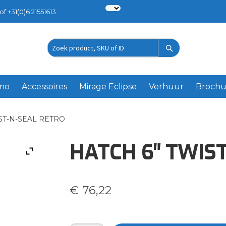
of +31(0)6 21551613
Zoek
product
emo
Accessoires
Mirage Eclipse
Verhuur
Brochu
ST-N-SEAL RETRO
HATCH 6″ TWIS
€
76,22