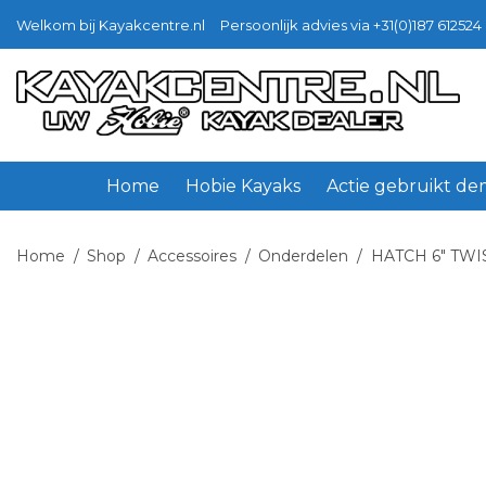
Welkom bij Kayakcentre.nl
Persoonlijk advies via +31(0)187 612524 
Ga
Ga
door
naar
naar
de
navigatie
inhoud
Home
Hobie Kayaks
Actie gebruikt d
Home
/
Shop
/
Accessoires
/
Onderdelen
/
HATCH 6″ TWI