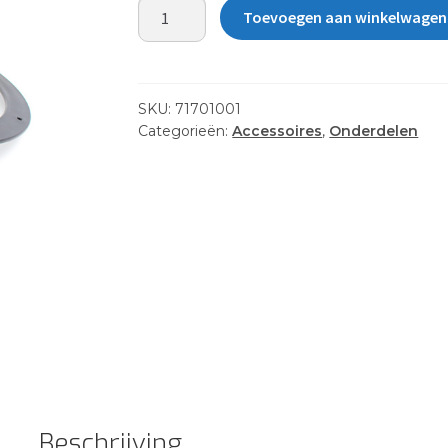
HATCH
Toevoegen aan winkelwagen
6"
TWIST-
N-
SEAL
SKU:
71701001
RETRO
Categorieën:
Accessoires
,
Onderdelen
aantal
Beschrijving