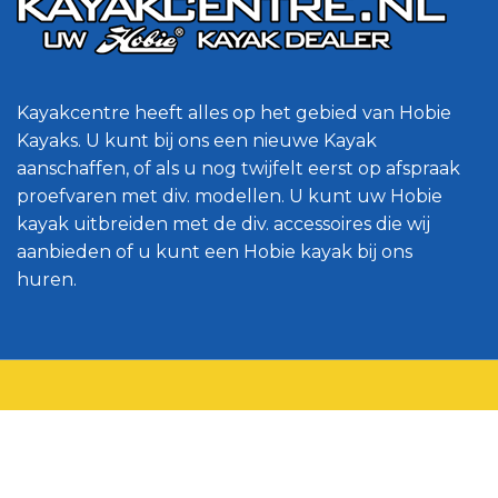
Kayakcentre heeft alles op het gebied van Hobie
Kayaks. U kunt bij ons een nieuwe Kayak
aanschaffen, of als u nog twijfelt eerst op afspraak
proefvaren met div. modellen. U kunt uw Hobie
kayak uitbreiden met de div. accessoires die wij
aanbieden of u kunt een Hobie kayak bij ons
huren.