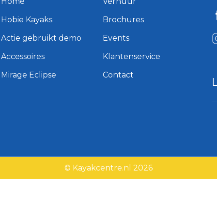
Home
Verhuur
Hobie Kayaks
Brochures
Actie gebruikt demo
Events
Accessoires
Klantenservice
Mirage Eclipse
Contact
© Kayakcentre.nl 2026