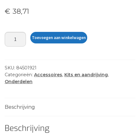
€
38,71
HATCH
Toevoegen aan winkelwagen
LATCH
KIT
-
ADJUSTABLE
SKU:
84501921
aantal
Categorieën:
Accessoires
,
Kits en aandrijving
,
Onderdelen
Beschrijving
Beschrijving