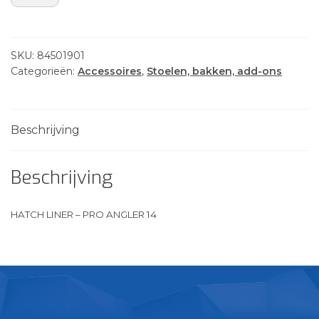
-
PRO
ANGLER
SKU:
84501901
14
Categorieën:
Accessoires
,
Stoelen, bakken, add-ons
aantal
Beschrijving
Beschrijving
HATCH LINER – PRO ANGLER 14