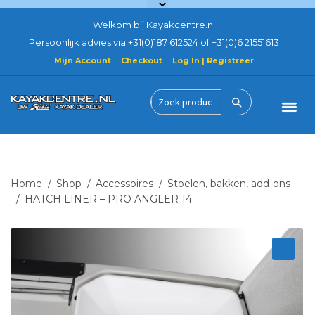
Welkom bij Kayakcentre.nl
Persoonlijk advies via +31(0)187 612524 of +31(0)6 21551613
Mijn Account
Checkout
Log In | Registreer
Ga
Ga
door
naar
Zoek
naar
de
product
navigatie
inhoud
Home
Hobie Kayaks
Home
/
Shop
/
Accessoires
/
Stoelen, bakken, add-ons
/
HATCH LINER – PRO ANGLER 14
Actie gebruikt demo
Accessoires
Mirage Eclipse
Verhuur