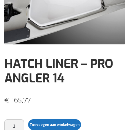
Brochures
Events
Klantenservice
Contact
HATCH LINER – PRO
ANGLER 14
€
165,77
HATCH
Toevoegen aan winkelwagen
LINER