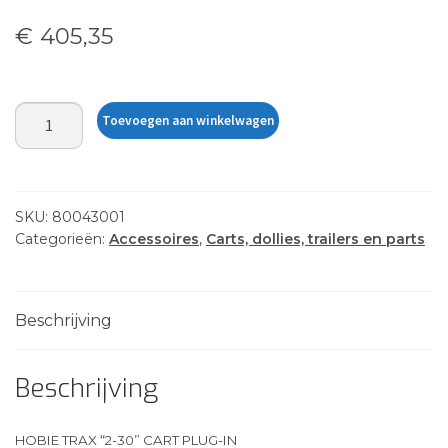
€
405,35
HOBIE
Toevoegen aan winkelwagen
TRAX
"2-
30"
CART
SKU:
80043001
PLUG-
Categorieën:
Accessoires
,
Carts, dollies, trailers en parts
IN
aantal
Beschrijving
Beschrijving
HOBIE TRAX “2-30” CART PLUG-IN