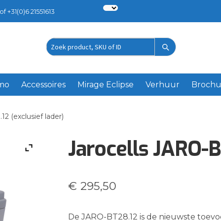
of +31(0)6 21551613
Zoek
product
emo
Accessoires
Mirage Eclipse
Verhuur
Brochu
2 (exclusief lader)
Jarocells JARO-B
€
295,50
De JARO-BT28.12 is de nieuwste toevo