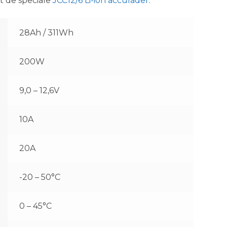
t de speciale
JCC12/6 Li-ion acculader
.
28Ah / 311Wh
200W
9,0 – 12,6V
10A
20A
-20 – 50°C
0 – 45°C