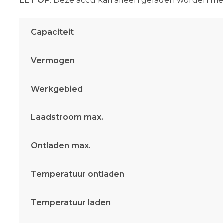
LET OP
: Deze accu kan alleen geladen worden me
Capaciteit
Vermogen
Werkgebied
Laadstroom max.
Ontladen max.
Temperatuur ontladen
Temperatuur laden