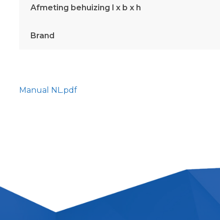
Afmeting behuizing l x b x h
Brand
Manual NL
.pdf