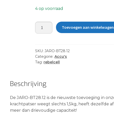
4 op voorraad
Jarocells
Toevoegen aan winkelwagen
JARO-
BT28.12
(exclusief
lader)
SKU:
JARO-BT28.12
aantal
Categorie:
Accu's
Tag:
rebelcell
Beschrijving
De JARO-BT28.12 is de nieuwste toevoeging in on
krachtpatser weegt slechts 1,5kg, heeft dezelfde 
meer dan drievoudige capaciteit!