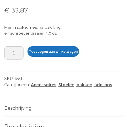
€
33,87
Marlin spike, mes, harpsluiting,
en schroevendraaier. 4.0 oz
KNIFE,
Toevoegen aan winkelwagen
DLX
STAINLESS
aantal
SKU:
1551
Categorieën:
Accessoires
,
Stoelen, bakken, add-ons
Beschrijving