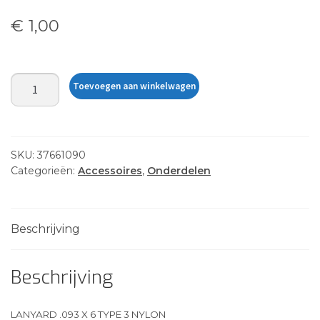
€
1,00
LANYARD
Toevoegen aan winkelwagen
GTWY
WING
LEG
aantal
SKU:
37661090
Categorieën:
Accessoires
,
Onderdelen
Beschrijving
Beschrijving
LANYARD .093 X 6 TYPE 3 NYLON