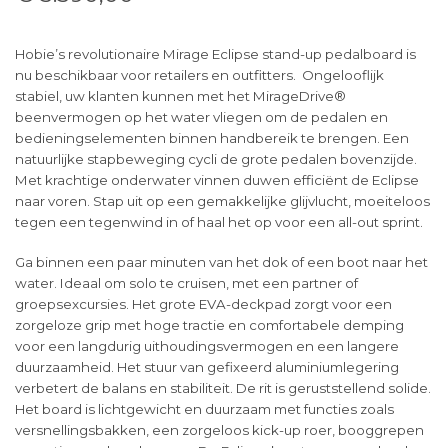
Hobie’s revolutionaire Mirage Eclipse stand-up pedalboard is
nu beschikbaar voor retailers en outfitters. Ongelooflijk
stabiel, uw klanten kunnen met het MirageDrive®
beenvermogen op het water vliegen om de pedalen en
bedieningselementen binnen handbereik te brengen. Een
natuurlijke stapbeweging cycli de grote pedalen bovenzijde.
Met krachtige onderwater vinnen duwen efficiënt de Eclipse
naar voren. Stap uit op een gemakkelijke glijvlucht, moeiteloos
tegen een tegenwind in of haal het op voor een all-out sprint.
Ga binnen een paar minuten van het dok of een boot naar het
water. Ideaal om solo te cruisen, met een partner of
groepsexcursies. Het grote EVA-deckpad zorgt voor een
zorgeloze grip met hoge tractie en comfortabele demping
voor een langdurig uithoudingsvermogen en een langere
duurzaamheid. Het stuur van gefixeerd aluminiumlegering
verbetert de balans en stabiliteit. De rit is geruststellend solide.
Het board is lichtgewicht en duurzaam met functies zoals
versnellingsbakken, een zorgeloos kick-up roer, booggrepen