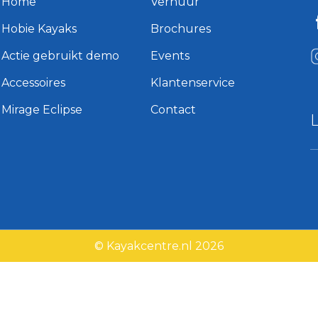
Home
Verhuur
Hobie Kayaks
Brochures
Actie gebruikt demo
Events
Accessoires
Klantenservice
Mirage Eclipse
Contact
© Kayakcentre.nl 2026