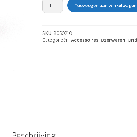
NUT
Toevoegen aan winkelwagen
10-
32
NYLOCK
LOPRO
SKU:
8050210
aantal
Categorieën:
Accessoires
,
IJzerwaren
,
Ond
Beschrijving