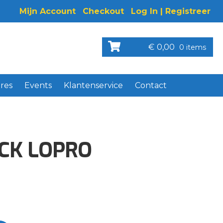
Mijn Account
Checkout
Log In | Registreer
€
0,00
0 items
res
Events
Klantenservice
Contact
OCK LOPRO