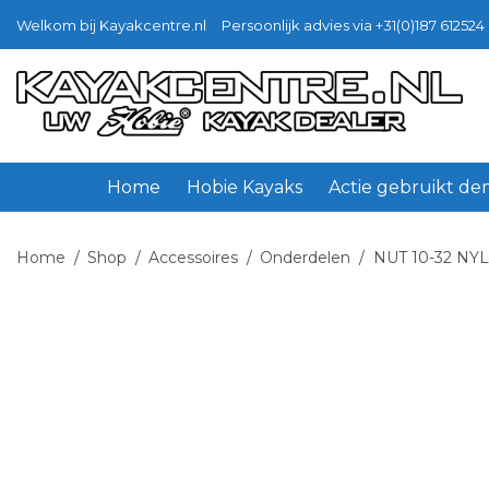
Welkom bij Kayakcentre.nl
Persoonlijk advies via +31(0)187 612524 
Ga
Ga
door
naar
naar
de
navigatie
inhoud
Home
Hobie Kayaks
Actie gebruikt d
Home
/
Shop
/
Accessoires
/
Onderdelen
/
NUT 10-32 N