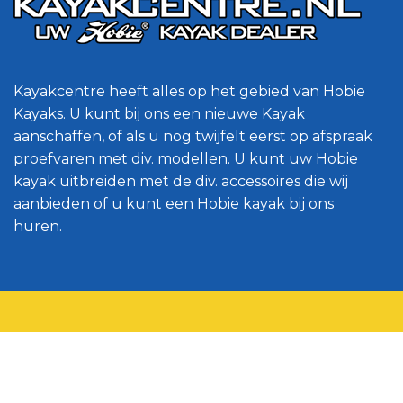
Kayakcentre heeft alles op het gebied van Hobie
Kayaks. U kunt bij ons een nieuwe Kayak
aanschaffen, of als u nog twijfelt eerst op afspraak
proefvaren met div. modellen. U kunt uw Hobie
kayak uitbreiden met de div. accessoires die wij
aanbieden of u kunt een Hobie kayak bij ons
huren.