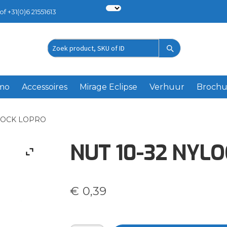
of +31(0)6 21551613
Zoek
product
emo
Accessoires
Mirage Eclipse
Verhuur
Brochu
YLOCK LOPRO
NUT 10-32 NYL
€
0,39