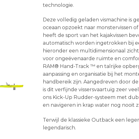
technologie.
Deze volledig geladen vismachine is g
oceaan opzoekt naar monstervissen of b
heeft de sport van het kajakvissen bev
automatisch worden ingetrokken bij e
hieronder een multidimensionaal zich
voor ongeëvenaarde ruimte en comfor
RAM® Hand-Track ™ en talrijke opber
aanpassing en organisatie bij het mont
handbereik zijn. Aangedreven door de
is dit verfijnde vissersvaartuig zeer v
ons Kick-Up Rudder-systeem met dubbe
en navigeren in krap water nog nooit
Terwijl de klassieke Outback een leg
legendarisch.