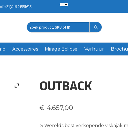
of +31(0)6 21551613
Zoek
product
emo
Accessoires
Mirage Eclipse
Verhuur
Brochu
OUTBACK
€
4.657,00
‘S Werelds best verkopende viskajak m