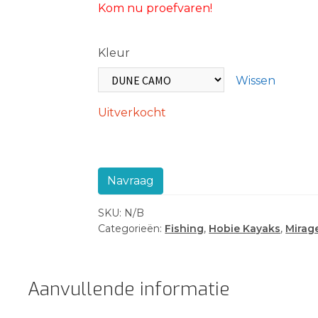
Kom nu proefvaren!
Kleur
Wissen
Uitverkocht
Navraag
SKU:
N/B
Categorieën:
Fishing
,
Hobie Kayaks
,
Mirag
Aanvullende informatie