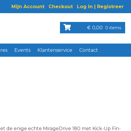
Mijn Account
Checkout
Log In | Registreer
€
0,00
0 items
res
Events
Klantenservice
Contact
et de enige echte MirageDrive 180 met Kick-Up Fin-