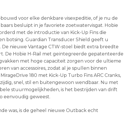
ebouwd voor elke denkbare visexpeditie, of je nu de
aars besluipt in je favoriete zoetwatervisgat. Hobie
orderd met de introductie van Kick-Up Fins die
en botsing. Guardian Transducer Shield geeft u
t. De nieuwe Vantage CTW-stoel biedt extra breedte
t. De Hobie H-Rail met geïntegreerde gepatenteerde
gvakken met hoge capaciteit zorgen voor de ultieme
eren van accessoires, zodat al je spullen binnen
 MirageDrive 180 met Kick-Up Turbo Fins ARC Cranks,
eelzijdig, snel, stil en buitengewoon wendbaar. Nu met
le stuurmogelijkheden, is het bestrijden van drift
 zo eenvoudig geweest.
ende was, is de geheel nieuwe Outback echt