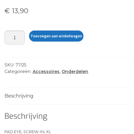
€
13,90
PAD
Toevoegen aan winkelwagen
EYE,
SCREW-
IN,
XL
SKU:
71125
aantal
Categorieën:
Accessoires
,
Onderdelen
Beschrijving
Beschrijving
PAD EYE, SCREW-IN, XL