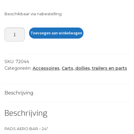
Beschikbaar via nabestelling
PADS
Toevoegen aan winkelwagen
AERO
BAR
-
24"
SKU:
72044
aantal
Categorieën:
Accessoires
,
Carts, dollies, trailers en parts
Beschrijving
Beschrijving
PADS AERO BAR – 24″