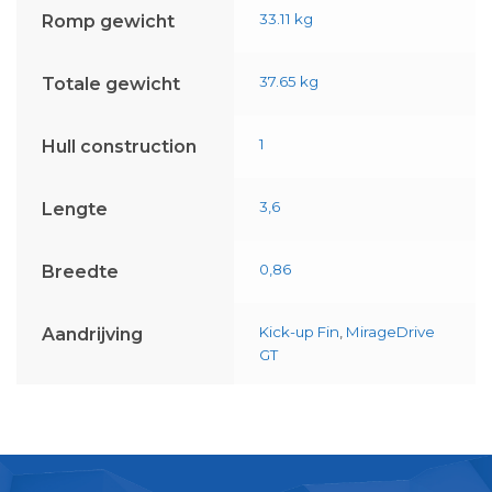
33.11 kg
Romp gewicht
37.65 kg
Totale gewicht
1
Hull construction
3,6
Lengte
0,86
Breedte
Kick-up Fin
,
MirageDrive
Aandrijving
GT