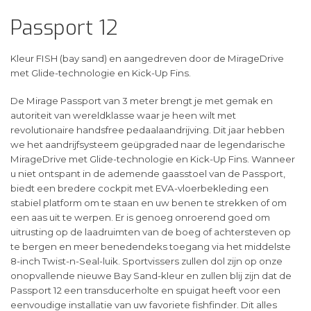
Passport 12
Kleur FISH (bay sand) en aangedreven door de MirageDrive
met Glide-technologie en Kick-Up Fins.
De Mirage Passport van 3 meter brengt je met gemak en
autoriteit van wereldklasse waar je heen wilt met
revolutionaire handsfree pedaalaandrijving. Dit jaar hebben
we het aandrijfsysteem geüpgraded naar de legendarische
MirageDrive met Glide-technologie en Kick-Up Fins. Wanneer
u niet ontspant in de ademende gaasstoel van de Passport,
biedt een bredere cockpit met EVA-vloerbekleding een
stabiel platform om te staan ​​en uw benen te strekken of om
een ​​aas uit te werpen. Er is genoeg onroerend goed om
uitrusting op de laadruimten van de boeg of achtersteven op
te bergen en meer benedendeks toegang via het middelste
8-inch Twist-n-Seal-luik. Sportvissers zullen dol zijn op onze
onopvallende nieuwe Bay Sand-kleur en zullen blij zijn dat de
Passport 12 een transducerholte en spuigat heeft voor een
eenvoudige installatie van uw favoriete fishfinder. Dit alles