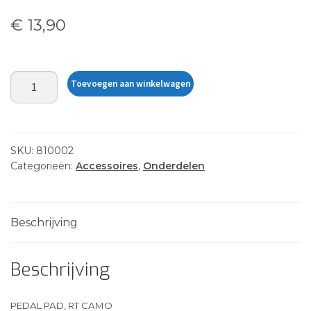
€
13,90
PEDAL
Toevoegen aan winkelwagen
PAD,
RT
CAMO
MD180
SKU:
810002
aantal
Categorieën:
Accessoires
,
Onderdelen
Beschrijving
Beschrijving
PEDAL PAD, RT CAMO