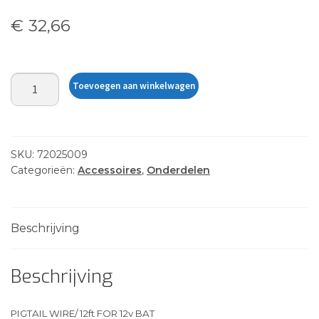
€
32,66
PIGTAIL
Toevoegen aan winkelwagen
WIRE/
12ft
FOR
12v
SKU:
72025009
BAT
Categorieën:
Accessoires
,
Onderdelen
aantal
Beschrijving
Beschrijving
PIGTAIL WIRE/ 12ft FOR 12v BAT