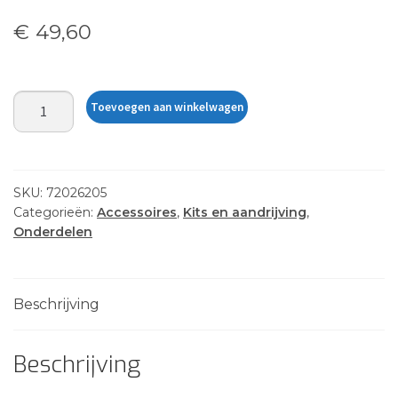
€
49,60
RailBlaza
Toevoegen aan winkelwagen
CAMERA
MOUNT
KIT
aantal
SKU:
72026205
Categorieën:
Accessoires
,
Kits en aandrijving
,
Onderdelen
Beschrijving
Beschrijving