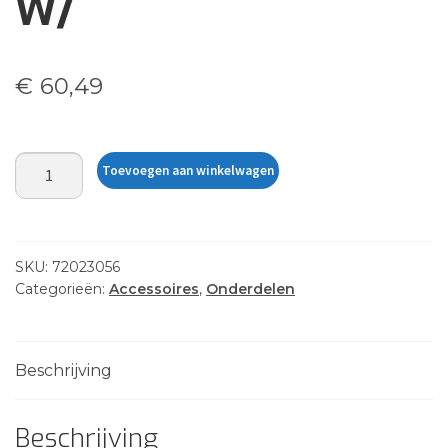
W/
€
60,49
RAM
Toevoegen aan winkelwagen
X-
GRIP
UNIVERSAL
HOLDER
SKU:
72023056
W/
Categorieën:
Accessoires
,
Onderdelen
aantal
Beschrijving
Beschrijving