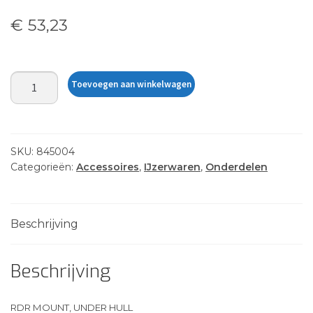
€
53,23
RDR
Toevoegen aan winkelwagen
MOUNT,
UNDER
HULL
(SCREW)
SKU:
845004
aantal
Categorieën:
Accessoires
,
IJzerwaren
,
Onderdelen
Beschrijving
Beschrijving
RDR MOUNT, UNDER HULL