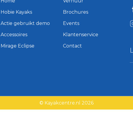
Home
Verhuur
Hobie Kayaks
Brochures
Actie gebruikt demo
Events
Accessoires
Klantenservice
Mirage Eclipse
Contact
© Kayakcentre.nl 2026