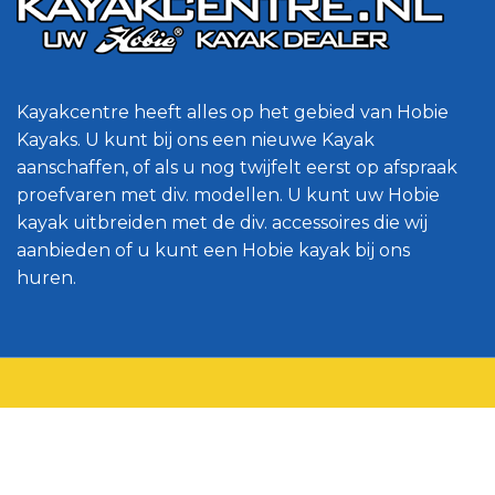
Kayakcentre heeft alles op het gebied van Hobie
Kayaks. U kunt bij ons een nieuwe Kayak
aanschaffen, of als u nog twijfelt eerst op afspraak
proefvaren met div. modellen. U kunt uw Hobie
kayak uitbreiden met de div. accessoires die wij
aanbieden of u kunt een Hobie kayak bij ons
huren.