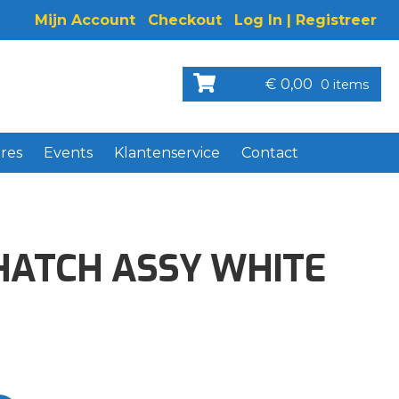
Mijn Account
Checkout
Log In | Registreer
€
0,00
0 items
res
Events
Klantenservice
Contact
HATCH ASSY WHITE