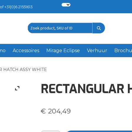
of +31(0)6 21551613
Zoek
product
emo
Accessoires
Mirage Eclipse
Verhuur
Brochu
 HATCH ASSY WHITE
RECTANGULAR 
€
204,49