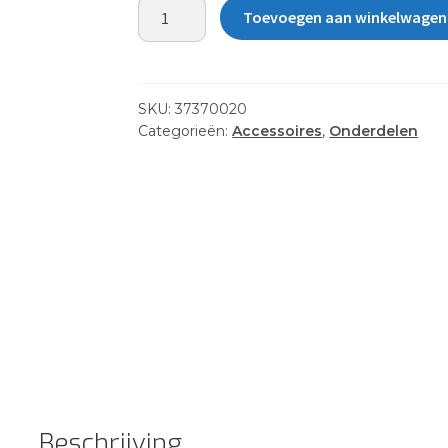
RECTANGULAR
Toevoegen aan winkelwagen
HATCH
ASSY
WHITE
aantal
SKU:
37370020
Categorieën:
Accessoires
,
Onderdelen
Beschrijving