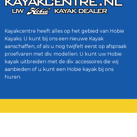
Kayakcentre heeft alles op het gebied van Hobie
Kayaks. U kunt bij ons een nieuwe Kayak
aanschaffen, of als u nog twijfelt eerst op afspraak
proefvaren met div. modellen. U kunt uw Hobie
kayak uitbreiden met de div. accessoires die wij
aanbieden of u kunt een Hobie kayak bij ons
huren.