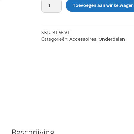
ROLLER
Toevoegen aan winkelwagen
BEARING,
DRUM
(REQ
15)
SKU:
81156401
aantal
Categorieën:
Accessoires
,
Onderdelen
Beschrijving