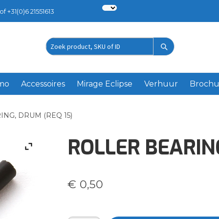
of +31(0)6 21551613
Zoek
product
emo
Accessoires
Mirage Eclipse
Verhuur
Brochu
NG, DRUM (REQ 15)
ROLLER BEARING
€
0,50