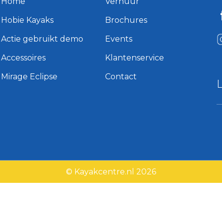
Home
Verhuur
Hobie Kayaks
Brochures
Actie gebruikt demo
Events
Accessoires
Klantenservice
Mirage Eclipse
Contact
© Kayakcentre.nl 2026