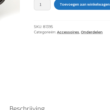
RUDDER
Toevoegen aan winkelwagen
ASSY
W/SM
BLADE
-
SKU:
81395
TWIST
Categorieën:
Accessoires
,
Onderdelen
aantal
Beschrijving