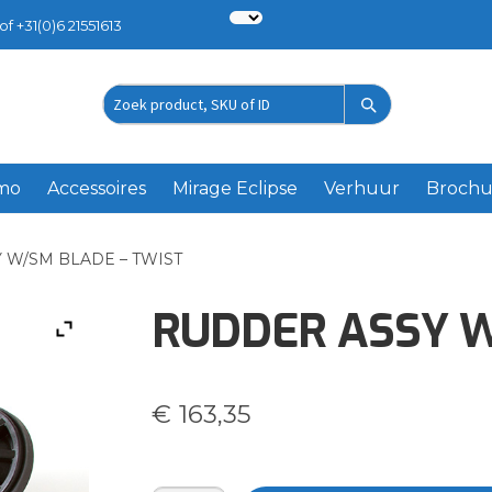
of +31(0)6 21551613
Zoek
product
emo
Accessoires
Mirage Eclipse
Verhuur
Brochu
 W/SM BLADE – TWIST
RUDDER ASSY W
€
163,35