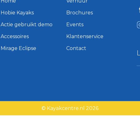
Home
Verhuur
Hobie Kayaks
Brochures
Actie gebruikt demo
Events
Accessoires
Klantenservice
Mirage Eclipse
Contact
© Kayakcentre.nl 2026