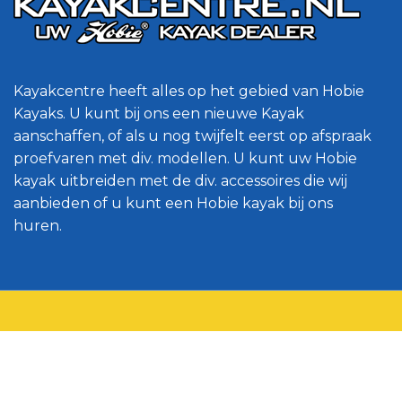
Kayakcentre heeft alles op het gebied van Hobie
Kayaks. U kunt bij ons een nieuwe Kayak
aanschaffen, of als u nog twijfelt eerst op afspraak
proefvaren met div. modellen. U kunt uw Hobie
kayak uitbreiden met de div. accessoires die wij
aanbieden of u kunt een Hobie kayak bij ons
huren.