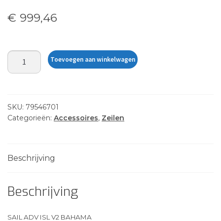
€
999,46
SAIL
Toevoegen aan winkelwagen
ADV
ISL
V2
BAHAMA
SKU:
79546701
aantal
Categorieën:
Accessoires
,
Zeilen
Beschrijving
Beschrijving
SAIL ADV ISL V2 BAHAMA