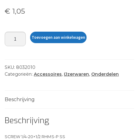
€
1,05
SCREW
Toevoegen aan winkelwagen
1/4-
20x1/2
RHMS-
P
SKU:
8032010
SS
Categorieën:
Accessoires
,
IJzerwaren
,
Onderdelen
aantal
Beschrijving
Beschrijving
SCREW 1/4-20×1/2 RHMS-P SS