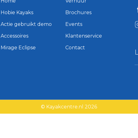
Home
Verhuur
Hobie Kayaks
Brochures
Actie gebruikt demo
Events
Accessoires
Klantenservice
Mirage Eclipse
Contact
© Kayakcentre.nl 2026