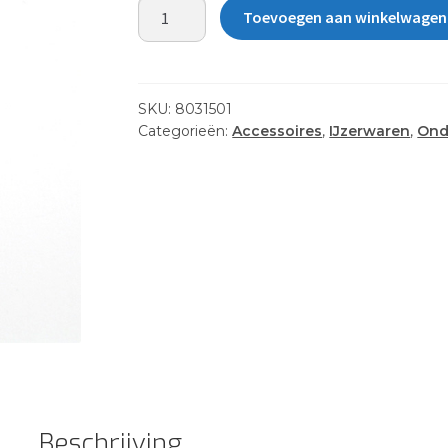
SCREW
Toevoegen aan winkelwagen
8
X
3/4"
FHSMS-
SKU:
8031501
P
Categorieën:
Accessoires
,
IJzerwaren
,
Ond
SS
aantal
Beschrijving