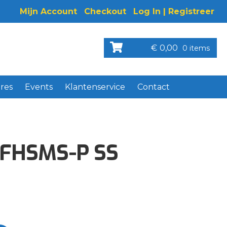
Mijn Account
Checkout
Log In | Registreer
€
0,00
0 items
res
Events
Klantenservice
Contact
 FHSMS-P SS