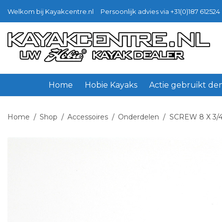
Welkom bij Kayakcentre.nl
Persoonlijk advies via +31(0)187 612524 
Ga
Ga
door
naar
naar
de
navigatie
inhoud
Home
Hobie Kayaks
Actie gebruikt d
Home
/
Shop
/
Accessoires
/
Onderdelen
/
SCREW 8 X 3/