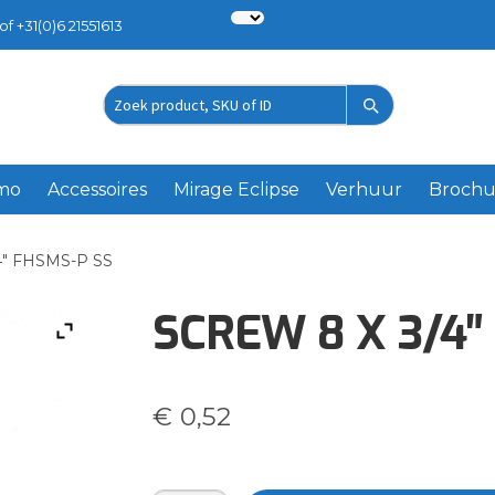
of +31(0)6 21551613
Zoek
product
emo
Accessoires
Mirage Eclipse
Verhuur
Brochu
4″ FHSMS-P SS
SCREW 8 X 3/4″
€
0,52