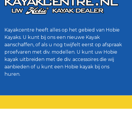
Kayakcentre heeft alles op het gebied van Hobie
Kayaks. U kunt bij ons een nieuwe Kayak
aanschaffen, of als u nog twijfelt eerst op afspraak
proefvaren met div. modellen. U kunt uw Hobie
kayak uitbreiden met de div. accessoires die wij
aanbieden of u kunt een Hobie kayak bij ons
huren.