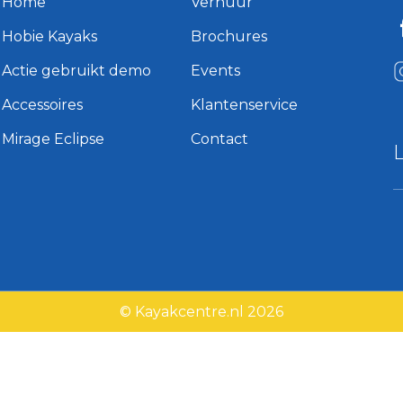
Home
Verhuur
Hobie Kayaks
Brochures
Actie gebruikt demo
Events
Accessoires
Klantenservice
Mirage Eclipse
Contact
© Kayakcentre.nl 2026