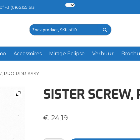
of +31(0)6 21551613
Zoek
product
emo
Accessoires
Mirage Eclipse
Verhuur
Brochu
W, PRO RDR ASSY
SISTER SCREW,
€
24,19