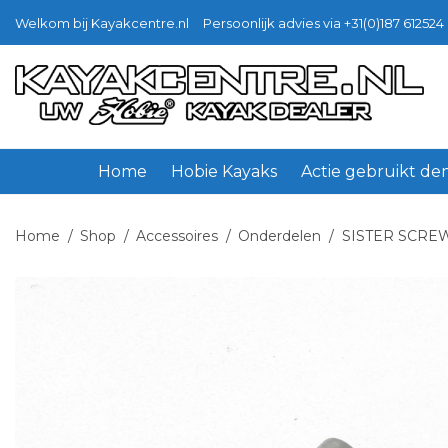
Welkom bij Kayakcentre.nl
Persoonlijk advies via +31(0)187 612524 
Ga
Ga
door
naar
naar
de
navigatie
inhoud
Home
Hobie Kayaks
Actie gebruikt d
Home
/
Shop
/
Accessoires
/
Onderdelen
/
SISTER SCRE