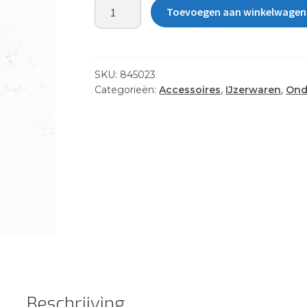
SISTER
Toevoegen aan winkelwagen
SCREW,
PRO
RDR
ASSY
SKU:
845023
aantal
Categorieën:
Accessoires
,
IJzerwaren
,
Ond
Beschrijving