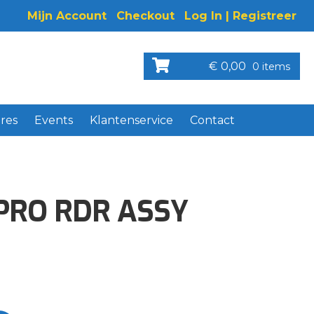
Mijn Account
Checkout
Log In | Registreer
€
0,00
0 items
res
Events
Klantenservice
Contact
 PRO RDR ASSY