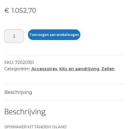
€
1.052,70
SPINNAKER
Toevoegen aan winkelwagen
KIT
TANDEM
ISLAND
aantal
SKU:
72020351
Categorieën:
Accessoires
,
Kits en aandrijving
,
Zeilen
Beschrijving
Beschrijving
SPINNAKER KIT TANDEM ISLAND