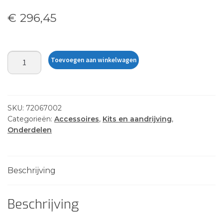
€
296,45
ST-
Toevoegen aan winkelwagen
TURBO
V2
FIN
KIT
SKU:
72067002
MD180
Categorieën:
Accessoires
,
Kits en aandrijving
,
Onderdelen
BK/G
aantal
Beschrijving
Beschrijving