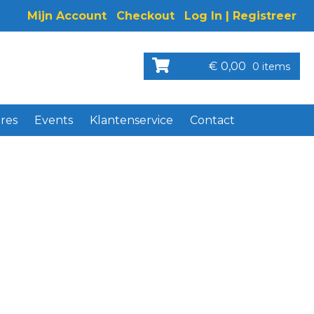
Mijn Account
Checkout
Log In | Registreer
€
0,00
0 items
res
Events
Klantenservice
Contact