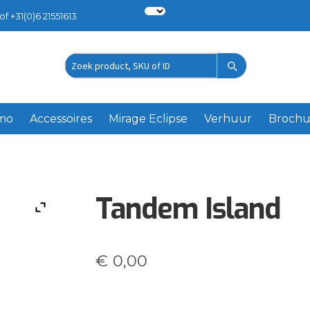
of +31(0)6 21551613
Zoek
product
emo
Accessoires
Mirage Eclipse
Verhuur
Brochu
Tandem Island
€
0,00