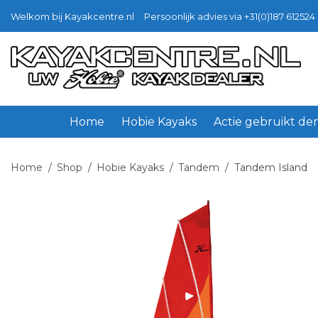
Welkom bij Kayakcentre.nl
Persoonlijk advies via +31(0)187 612524 
Ga
Ga
door
naar
naar
de
navigatie
inhoud
Home
Hobie Kayaks
Actie gebruikt d
Home
/
Shop
/
Hobie Kayaks
/
Tandem
/
Tandem Island