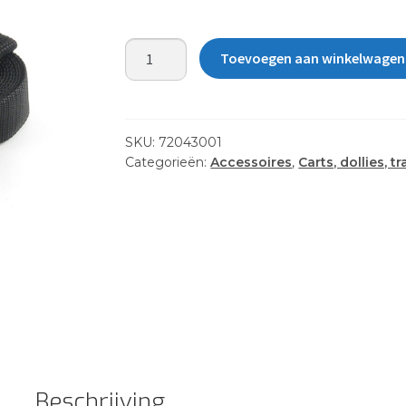
TIE
Toevoegen aan winkelwagen
DOWN
STRAPS
HOBIE-
15
SKU:
72043001
FOOT
Categorieën:
Accessoires
,
Carts, dollies, t
aantal
Beschrijving