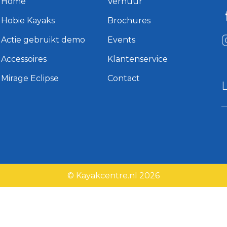
Home
Verhuur
Hobie Kayaks
Brochures
Actie gebruikt demo
Events
Accessoires
Klantenservice
Mirage Eclipse
Contact
© Kayakcentre.nl 2026