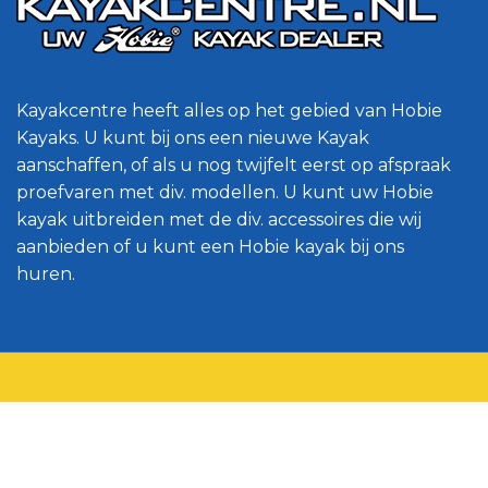
Kayakcentre heeft alles op het gebied van Hobie
Kayaks. U kunt bij ons een nieuwe Kayak
aanschaffen, of als u nog twijfelt eerst op afspraak
proefvaren met div. modellen. U kunt uw Hobie
kayak uitbreiden met de div. accessoires die wij
aanbieden of u kunt een Hobie kayak bij ons
huren.