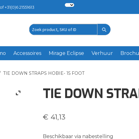
of +31(0)6 21551613
Zoek
product
emo
Accessoires
Mirage Eclipse
Verhuur
Brochu
/
TIE DOWN STRAPS HOBIE- 15 FOOT
TIE DOWN STRAP
€
41,13
Beschikbaar via nabestelling