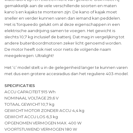
gemakkelijk aan de vele verschillende soorten en maten
kano’s en kajaks te monteren zijn. De kano of kajak moet
sneller en verder kunnen varen dan iemand kan peddelen.
Het is Torqueedo gelukt om al deze eigenschappen in een
elektrische aandrijving samen te voegen. Het gewicht is
slechts 10,7 kg inclusief de batterij. Dat mag in vergelijking tot
andere buitenboordmotoren zeker licht genoemd worden.
De motor heeft ook niet voor niets de volgende naam
meegekregen: Ultralight!
Het ‘c’ model stelt u in de gelegenheid langer te kunnen varen
met dus een grotere accesradius dan het reguliere 403-model.
SPECIFICATIES
ACCU CAPACITEIT 915 Wh
NOMINAAL VOLTAGE 29,6 V
TOTAAL GEWICHT 10,7 kg
GEWICHT MOTOR ZONDER ACCU 4,4 kg
GEWICHT ACCU LOS 6,3 kg
OPGENOMEN VERMOGEN MAX. 400 W
VOORTSTUWEND VERMOGEN 180 W