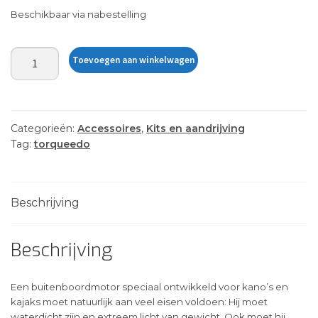
Beschikbaar via nabestelling
Torqueedo
Toevoegen aan winkelwagen
ULTRALIGHT
403c
aantal
Categorieën:
Accessoires
,
Kits en aandrijving
Tag:
torqueedo
Beschrijving
Beschrijving
Een buitenboordmotor speciaal ontwikkeld voor kano’s en
kajaks moet natuurlijk aan veel eisen voldoen: Hij moet
waterdicht zijn en extreem licht van gewicht. Ook moet hij