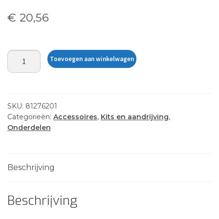
€
20,56
TWIST
Toevoegen aan winkelwagen
LOCK
SEAT
ADAPTER
KIT
SKU:
81276201
aantal
Categorieën:
Accessoires
,
Kits en aandrijving
,
Onderdelen
Beschrijving
Beschrijving