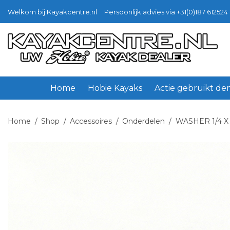
Welkom bij Kayakcentre.nl
Persoonlijk advies via +31(0)187 612524 
Ga
Ga
door
naar
naar
de
navigatie
inhoud
Home
Hobie Kayaks
Actie gebruikt d
Home
/
Shop
/
Accessoires
/
Onderdelen
/
WASHER 1/4 X 1