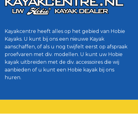
Kayakcentre heeft alles op het gebied van Hobie
Kayaks. U kunt bij ons een nieuwe Kayak
aanschaffen, of als u nog twijfelt eerst op afspraak
proefvaren met div. modellen. U kunt uw Hobie
kayak uitbreiden met de div. accessoires die wij
aanbieden of u kunt een Hobie kayak bij ons
huren.