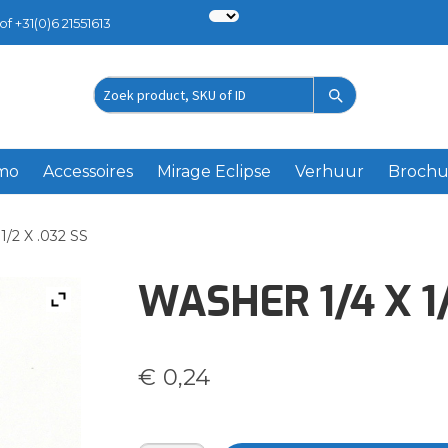
of +31(0)6 21551613
Zoek
product
emo
Accessoires
Mirage Eclipse
Verhuur
Brochu
/2 X .032 SS
WASHER 1/4 X 1/
€
0,24