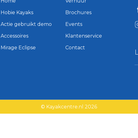
Home
Verhuur
Hobie Kayaks
Brochures
Actie gebruikt demo
Events
Accessoires
Klantenservice
Mirage Eclipse
Contact
© Kayakcentre.nl 2026