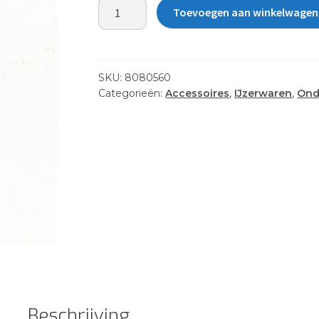
WASHER
Toevoegen aan winkelwagen
1/4
X
1/2
X
SKU:
8080560
.032
Categorieën:
Accessoires
,
IJzerwaren
,
Ond
SS
aantal
Beschrijving