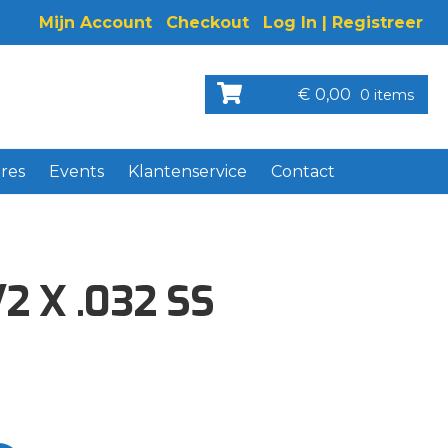
Mijn Account
Checkout
Log In | Registreer
€
0,00
0 items
res
Events
Klantenservice
Contact
2 X .032 SS