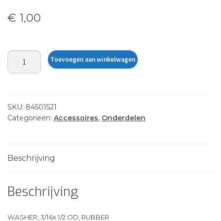
€
1,00
WASHER,
Toevoegen aan winkelwagen
3/16x
1/2
OD,
RUBBER
SKU:
84501521
aantal
Categorieën:
Accessoires
,
Onderdelen
Beschrijving
Beschrijving
WASHER, 3/16x 1/2 OD, RUBBER