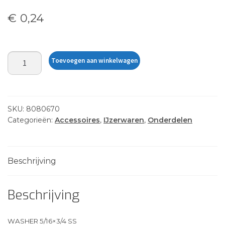
€
0,24
WASHER
Toevoegen aan winkelwagen
5/16
X
3/4
FLAT
SKU:
8080670
SS
Categorieën:
Accessoires
,
IJzerwaren
,
Onderdelen
aantal
Beschrijving
Beschrijving
WASHER 5/16×3/4 SS