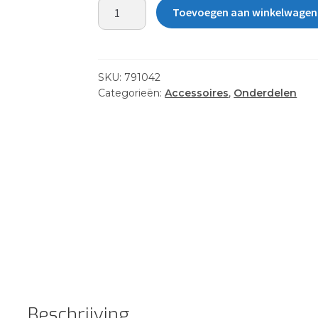
XBAR
Toevoegen aan winkelwagen
AI
V2
-
FWD
SKU:
791042
2015-
Categorieën:
Accessoires
,
Onderdelen
aantal
Beschrijving