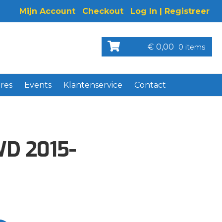
Mijn Account
Checkout
Log In | Registreer
€
0,00
0 items
res
Events
Klantenservice
Contact
WD 2015-