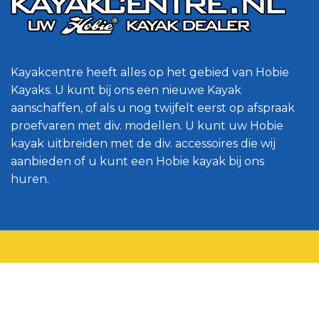
Kayakcentre heeft alles op het gebied van Hobie
Kayaks. U kunt bij ons een nieuwe Kayak
aanschaffen, of als u nog twijfelt eerst op afspraak
proefvaren met div. modellen. U kunt uw Hobie
kayak uitbreiden met de div. accessoires die wij
aanbieden of u kunt een Hobie kayak bij ons
huren.