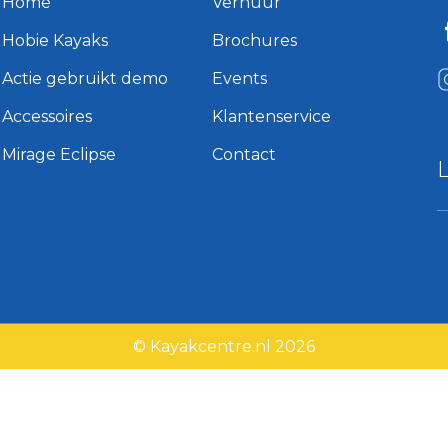
Home
Verhuur
Hobie Kayaks
Brochures
Actie gebruikt demo
Events
Accessoires
Klantenservice
Mirage Eclipse
Contact
© Kayakcentre.nl 2026