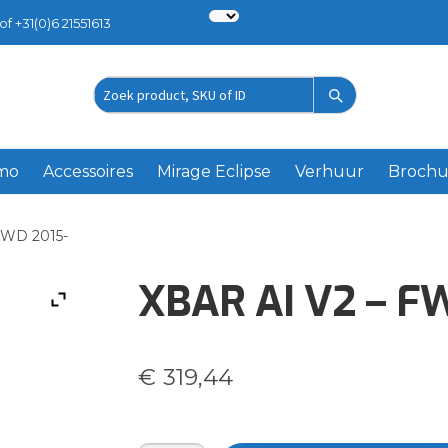
of +31(0)6 21551613
Zoek
product
emo
Accessoires
Mirage Eclipse
Verhuur
Brochu
FWD 2015-
XBAR AI V2 – F
€
319,44